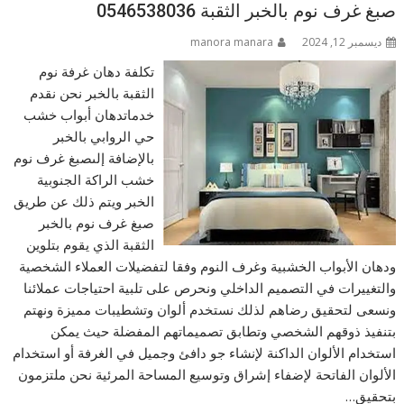
صبغ غرف نوم بالخبر الثقبة 0546538036
ديسمبر 12, 2024
manora manara
تكلفة دهان غرفة نوم
الثقبة بالخبر نحن نقدم
خدماتدهان أبواب خشب
حي الروابي بالخبر
بالإضافة إلىصبغ غرف نوم
خشب الراكة الجنوبية
الخبر ويتم ذلك عن طريق
صبغ غرف نوم بالخبر
الثقبة الذي يقوم بتلوين
ودهان الأبواب الخشبية وغرف النوم وفقا لتفضيلات العملاء الشخصية
والتغييرات في التصميم الداخلي ونحرص على تلبية احتياجات عملائنا
ونسعى لتحقيق رضاهم لذلك نستخدم ألوان وتشطيبات مميزة ونهتم
بتنفيذ ذوقهم الشخصي وتطابق تصميماتهم المفضلة حيث يمكن
استخدام الألوان الداكنة لإنشاء جو دافئ وجميل في الغرفة أو استخدام
الألوان الفاتحة لإضفاء إشراق وتوسيع المساحة المرئية نحن ملتزمون
بتحقيق…