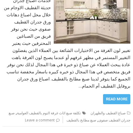
خدمات اصباغ جدران
حديثة القطيف الاوجام من
خلال محل اصباغ دهانات
ورق جدران القطيف
صفوى حيث نحن نوفر
فريق من الصباغين
المحترفين حيث يعتبر
تغيير لون الغرفة من الاختيارات الشائعة بين العملاء الذين يفضلون
التغيير المستمر في مظهر غرفهم أو عندما يصبح لون الغرفة باهت
عادة يبحث العملاء عن صباغ ذو خبرة في هذا المجال لذلك نحن نوفر
فريق متخصص في هذا المجال ذو خبره كبيره باسعار مخفضة تناسب
الجميع كما يتوفر لدينا صبغ مطابخ بالقطيف. اصباغ ورق جدران
بروفايل القطيف أم الحمام…
READ MORE
,
صباغ القطيف والظهران
تكلفة صبغ اثاث غرفة النوم بالقطيف العوامية
صبغ
,
جدران القطيف صفوى
صبغ مطابخ بالقطيف
Leave a comment