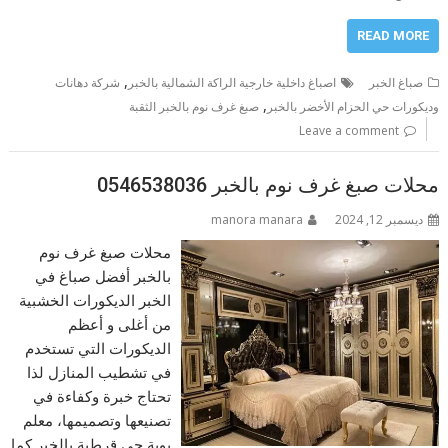
READ MORE
,
صباغ الخبر
اصباغ داخلية خارجية الراكة الشمالية بالخبر
شركة دهانات
,
وديكورات حي الحزام الأخضر بالخبر
صبغ غرف نوم بالخبر الثقبة
Leave a comment
محلات صبغ غرف نوم بالخبر 0546538036
ديسمبر 12, 2024
manora manara
محلات صبغ غرف نوم
بالخبر أفضل صباغ في
الخبر الديكورات الخشبية
من أغلى و أعظم
الديكورات التي تستخدم
في تشطيب المنازل لذا
تحتاج خبرة وكفاءة في
تصنيعها وتصميمها، معلم
بوية حي قرطبة بالخبر كما