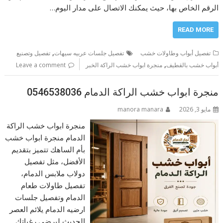
الرقم الخاص بها، حيث يمكنك الاتصال على مدار اليوم…
READ MORE
,
تفصيل أبواب وطاولات خشب
تفصيل جلسات عربيه سيهات
تفصيل وتصنيع
,
أبواب خشب بالقطيف
منجرة ابواب خشب الراكة الخبر
Leave a comment
منجرة ابواب خشب الراكة الدمام 0546538036
مايو 3, 2026
manora manara
منجرة ابواب خشب الراكة
الدمام منجرة ابواب خشب
بأم الساهك تتميز بتقديم
الأفضل، مثل تفصيل
دولاب ملابس الدمام،
تفصيل طاولات طعام
الدمام وتفصيل جلسات
ارضيه الدمام يلائم العصر
الحديث ليرضي رغباتك