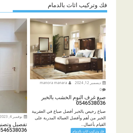
فك وتركيب اثاث بالدمام
ديسمبر 12, 2024
manora manara
0
صبغ غرف النوم الخشب بالخبر
0546538036
صباغ رخيص بالخبر أفضل صباغ في العقربية
نوفمبر 4, 2023
الخبر من أهم وأفضل العمالة المدربة على
تفصيل وتصني
القيام بأعمال...
0546538036
فك وتركيب اثاث بالدمام