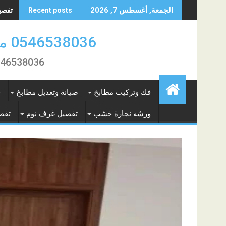
Skip
تفصيل 
الجمعة, أغسطس 7, 2026
Recent posts
to
content
0546538036 منجرة النور لتفصيل الاثاث والمطابخ بالمنطقة الشرقية
0546538036 تفصيل و فك تركيب وصيانة المطابخ و الاثاث بال
فك وتركيب مطابخ
صيانة وتعديل مطابخ
ف
ورشه نجارة خشب
تفصيل غرف نوم
تفص