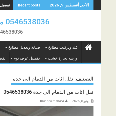
Skip
تفصيل وص
الأحد, أغسطس 9, 2026
Recent posts
to
content
0546538036 منجرة النور لتفصيل الاثاث والمطابخ بالمنطقة الشرقية
0546538036 تفصيل و فك تركيب وصيانة المطابخ و الاثاث بال
فك وتركيب مطابخ
صيانة وتعديل مطابخ
ف
ورشه نجارة خشب
تفصيل غرف نوم
تفص
التصنيف:
نقل اثاث من الدمام الى جدة
نقل اثاث من الدمام الى جدة 0546538036
يونيو 8, 2026
manora manara