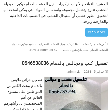
الخشبية للنوافذ والأبواب. ديكورات بديل الخشب الدمام ديكورات بديلة
للخشب تتنوع وتشمل مجموعة واسعة من المواد التي يمكن استخدامها
لتحقيق مظهر خشبي أو استبدال الخشب في التصميمات الداخلية
والخارجية ويوجد…
READ MORE
,
ورشه نجارة خشب
تركيب بديل الخشب للجدران بالدمام
ديكورات بديل
,
الخشب الدمام
معلم بارتيشن بالدمام
Leave a comment
تفصيل كنب ومجالس بالدمام 0546538036
فبراير 15, 2024
admin
تفصيل خزائن ملابس
بالدمام يبحث الكثير من
المواطنين على مستوى
العالم عن أهم
المتخصصين بل وأشهرهم
التي من خلالها يمكنك