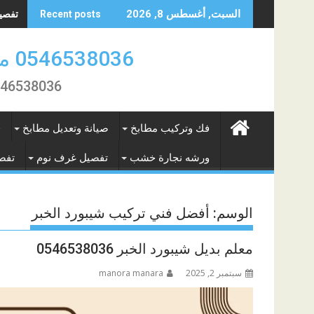
Skip
تفصيل 
السبت, أغسطس 8, 2026
Recent posts
to
content
0546538036 منجرة النور لتفصيل الاثاث والمطابخ بالمنطقة الشرقية
0546538036 تفصيل و فك تركيب وصيانة المطابخ و الاثاث بال
فك وتركيب مطابخ
صيانة وتعديل مطابخ
ف
ورشه نجارة خشب
تفصيل غرف نوم
تفص
الوسم:
أفضل فني تركيب شيبورد الخبر
معلم بديل شيبورد الخبر 0546538036
سبتمبر 2, 2025
manora manara