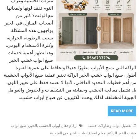
منزلك الخشبية وغرف
النوم تفقد لونها ولمعانها
مع الوقت؟ كثير من
أصحاب المنازل في الخبر
يواجهون هذه المشكلة
بسبب الرطوبة، الحرارة،
وكثرة الاستخدام اليومي،
وهنا تظهر أهمية خدمات
صبغ ابواب خشب الخبر
الراكة التي تمنح الأبواب مظهرًا جديدًا وتحافظ على عمرها لفترة
أطول. صبغ ابواب خشب الخبر الراكة تعتبر عملية صبغ الأبواب الخشبية
من أهم خطوات التجديد الداخلي، لأنها لا تعتمد فقط على تغيير اللون،
بل تشمل معالجة الخشب وحمايته من التشققات والخدوش والعوامل
الجوية المختلفة، لذلك يبحث الكثيرون عن صباغ ابواب خشب…
READ MORE
,
تفصيل أبواب وطاولات خشب
ارقام دهان ابواب الخشب بالخبر
صبغ ابواب
,
خشب الخبر الراكة
معلم اصباغ ابواب بالخبر حى العزيزية