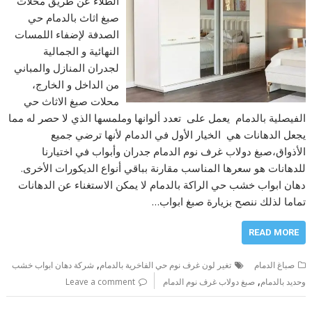
الطلاء عن طريق محلات
صبغ اثاث بالدمام حي
الصدفة لإضفاء اللمسات
النهائية و الجمالية
لجدران المنازل والمباني
من الداخل و الخارج،
محلات صبغ الاثاث حي
الفيصلية بالدمام يعمل على تعدد ألوانها وملمسها الذي لا حصر له مما
يجعل الدهانات هي الخيار الأول في الدمام لأنها ترضي جميع
الأذواق،صبغ دولاب غرف نوم الدمام جدران وأبواب في اختيارنا
للدهانات هو سعرها المناسب مقارنة بباقي أنواع الديكورات الأخرى.
دهان ابواب خشب حي الراكة بالدمام لا يمكن الاستغناء عن الدهانات
تماما لذلك ننصح بزيارة صبغ ابواب…
READ MORE
,
صباغ الدمام
تغير لون غرف نوم حي الفاخرية بالدمام
شركة دهان ابواب خشب
,
وحديد بالدمام
صبغ دولاب غرف نوم الدمام
Leave a comment