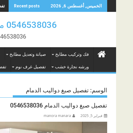
Skip
تفصي
الخميس, أغسطس 6, 2026
Recent posts
to
content
0546538036 منجرة النور لتفصيل الاثاث والمطابخ بالمنطقة الشرقية
0546538036 تفصيل و فك تركيب وصيانة المطابخ و الاثاث بال
فك وتركيب مطابخ
صيانة وتعديل مطابخ
ف
ورشه نجارة خشب
تفصيل غرف نوم
تفص
الوسم:
تفصيل صبغ دواليب الدمام
تفصيل صبغ دواليب الدمام 0546538036
فبراير 5, 2025
manora manara