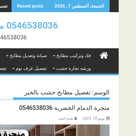
Skip
تفصيل 
الجمعة, أغسطس 7, 2026
Recent posts
to
content
0546538036 منجرة النور لتفصيل الاثاث والمطابخ بالمنطقة الشرقية
0546538036 تفصيل و فك تركيب وصيانة المطابخ و الاثاث بال
فك وتركيب مطابخ
صيانة وتعديل مطابخ
ف
ورشه نجارة خشب
تفصيل غرف نوم
تفص
الوسم:
تفصيل مطابخ خشب بالخبر
منجرة الدمام الخضرية 0546538036
يونيو 18, 2023
هدى احمد