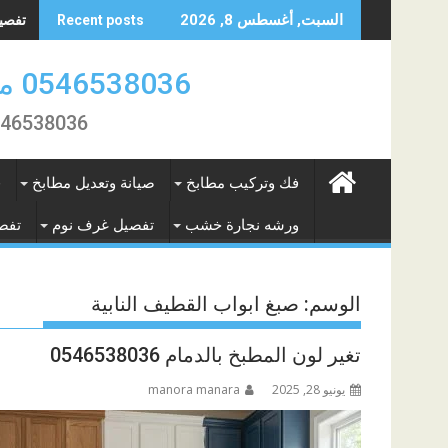
Skip
تصنيع 
السبت, أغسطس 8, 2026
Recent posts
to
content
0546538036 منجرة النور لتفصيل الاثاث والمطابخ بالمنطقة الشرقية
0546538036 تفصيل و فك تركيب وصيانة المطابخ و الاثاث بال
فك وتركيب مطابخ
صيانة وتعديل مطابخ
ف
ورشه نجارة خشب
تفصيل غرف نوم
تفص
الوسم:
صبغ ابواب القطيف النابية
تغير لون المطبخ بالدمام 0546538036
يونيو 28, 2025
manora manara