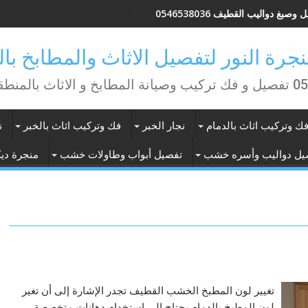
غرف نوم فى الخبر العزيزية 0546538036
منطقة الشرقية
ك وتركيب اثاث بالدمام
نجار الخبر
فك وتركيب اثاث بالخبر
ن
يل دواليب وأسره خشب
تفصيل أبواب وطاولات خشب
منجرة ديك
تغيير لون المطبخ الخشب القطيف تجدر الإشارة إلى أن تغير
لون المطبخ بالدمام يحتاج إلى استخدام دهانات متخصصة