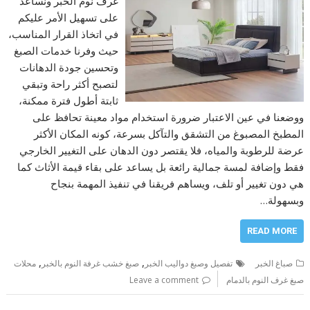
غرف نوم الخبر ونساعد
على تسهيل الأمر عليكم
في اتخاذ القرار المناسب،
حيث وفرنا خدمات الصبغ
وتحسين جودة الدهانات
لتصبح أكثر راحة وتبقي
ثابتة أطول فترة ممكنة،
ووضعنا في عين الاعتبار ضرورة استخدام مواد معينة تحافظ على
المطبخ المصبوغ من التشقق والتآكل بسرعة، كونه المكان الأكثر
عرضة للرطوبة والمياه، فلا يقتصر دون الدهان على التغيير الخارجي
فقط وإضافة لمسة جمالية رائعة بل يساعد على بقاء قيمة الأثاث كما
هي دون تغيير أو تلف، ويساهم فريقنا في تنفيذ المهمة بنجاح
وبسهولة…
READ MORE
,
,
صباغ الخبر
تفصيل وصبغ دواليب الخبر
صبغ خشب غرفة النوم بالخبر
محلات
صبغ غرف النوم بالدمام
Leave a comment