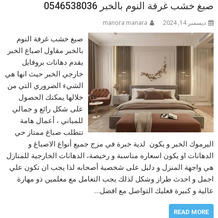
صبغ خشب غرفة النوم بالخبر 0546538036
ديسمبر 14, 2024
manora manara
صبغ خشب غرفة النوم
بالخبر مقاول اصباغ الخبر
يقدم دهانات بروفايل
خارجي الخبر حيث انها هي
الشيء الضروري التي من
خلالها يمكنك الحصول
على شكل رائع و جمالي
للمباني ، أعمال هامة
تتطلب صباغ ممتاز حي
اليرموك الخبر و يكون لدية خبرة في مزج جميع أنواع الاصباغ و
الدهانات او يكون اسعاره مناسبة و رخيصة، الدهانات الخارجية للمنازل
هي واجهة المنزل و دليل على شخصية أصحابه لذا يجب ان تكون علي
اجمل و احدث طراز وشكل لذلك يجب التعامل مع معلمين ذو مهارة
عالية و كبيرة فعليك التواصل مع افضل…
READ MORE