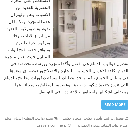
الاشخاص علي منجرة
الخضرية للعديد من
الاسباب وهم اولهم ان
هذه المنجرة يمكنها ان
تقوم بفك وتركيب العديد
من انواع الاثاث ، وفك
وتركيب غرف النوم ،
وتتوافر خدمة فتح ابواب
المنازل حيث تعتبر منجرة
تفصيل دواليب الدمام هي افضل وأكفا منجرة وورشة متخصصة في
القيام بكافة الاعمال الخشبية والنجارة والاصلاح ورخيصة اي سعرها
في متناول الجميع ، كما يوجد ايضا لدينا شركة ديكورات مطابخ بالدمام
التي تتميز بتنفيذ ديكورات حديثة وعصرية للمطابخ بجميع انواعها
ومختلف اشكالها واحجامها ، لا تترددوا في التواصل…
READ MORE
,
,
تفصيل دواليب وأسره خشب
منجره خشب
تجليد دواليب المطبخ الدمام
معلم
,
اصباغ ابواب الدمام
منجرة الخضرية
Leave a comment