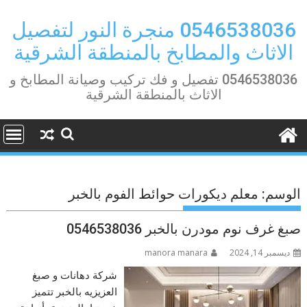
Ski
t
0546538036 منجرة النور لتفصيل
conten
الاثاث والمطابخ بالمنطقة الشرقية
0546538036 تفصيل و فك تركيب وصيانة المطابخ و
الاثاث بالمنطقة الشرقية
الوسم:
معلم ديكورات حوائط الفوم بالخبر
صبغ غرف نوم مودرن بالخبر 0546538036
ديسمبر 14, 2024
manora manara
شركة دهانات و صبغ
العزيزيه بالخبر تتميز