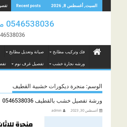
Skip
تفصيل 
السبت, أغسطس 8, 2026
Recent posts
to
content
0546538036 منجرة النور لتفصيل الاثاث والمطابخ بالمنطقة الشرقية
0546538036 تفصيل و فك تركيب وصيانة المطابخ و الاثاث بال
فك وتركيب مطابخ
صيانة وتعديل مطابخ
ف
ورشه نجارة خشب
تفصيل غرف نوم
تفص
الوسم:
منجرة ديكورات خشبية القطيف
ورشة تفصيل خشب بالقطيف 0546538036
أغسطس 30, 2023
admin