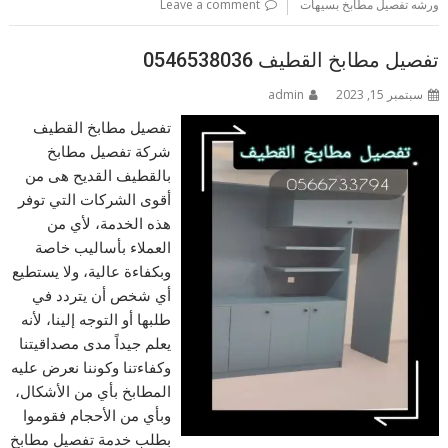
ورشه تفصيل مطابخ بسيهات
Leave a comment
تفصيل مطابخ القطيف 0546538036
سبتمبر 15, 2023
admin
تفصيل مطابخ القطيف
شركة تفصيل مطابخ
بالقطيف القديح هى من
أقوى الشركات التي توفر
هذه الخدمة، لأي من
العملاء بأساليب خاصة
وبكفاءة عالية، ولا يستطيع
أي شخص أن يتردد في
طلبها أو التوجه إلينا، لأنه
يعلم جيداً مدى مصداقيتنا
وكفاءتنا وكوننا نعرض عليه
المطابخ بأي من الأشكال،
وبأي من الأحجام فقوموا
بطلب خدمة تفصيل مطابخ