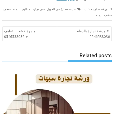
,
,
ورشه نجارة خشب
صيانة مطابخ في الجبيل
فني تركيب مطابخ بالدمام
منجرة
خشب الدمام
تصفّح
ورشة نجارة بالدمام
منجرة خشب القطيف
المقالات
0546538036
0546538036
Related posts